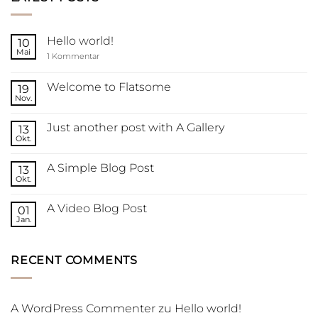
Hello world!
10
Mai
zu
1 Kommentar
Hello
world!
Welcome to Flatsome
19
Nov.
Keine
Kommentare
zu
Just another post with A Gallery
13
Welcome
to
Okt.
Keine
Flatsome
Kommentare
zu
A Simple Blog Post
13
Just
another
Okt.
Keine
post
Kommentare
with
zu
A
A Video Blog Post
01
A
Gallery
Simple
Jan.
Keine
Blog
Kommentare
Post
zu
A
RECENT COMMENTS
Video
Blog
Post
A WordPress Commenter
zu
Hello world!