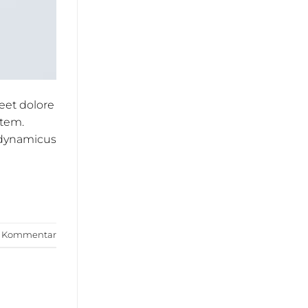
eet dolore
atem.
s dynamicus
en Kommentar