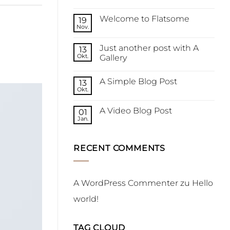
Hello
world!
Welcome to Flatsome
19
Nov.
Keine
Kommentare
zu
Just another post with A
13
Welcome
to
Okt.
Gallery
Flatsome
Keine
Kommentare
A Simple Blog Post
zu
13
Just
Okt.
Keine
another
Kommentare
post
zu
with
A Video Blog Post
01
A
A
Simple
Jan.
Gallery
Keine
Blog
Kommentare
Post
zu
A
RECENT COMMENTS
Video
Blog
Post
A WordPress Commenter
zu
Hello
world!
TAG CLOUD