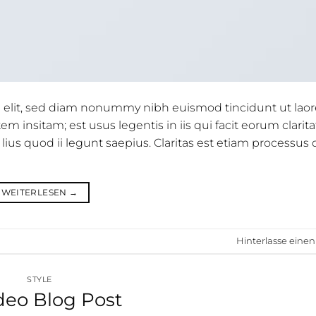
g elit, sed diam nonummy nibh euismod tincidunt ut laor
m insitam; est usus legentis in iis qui facit eorum clarit
ius quod ii legunt saepius. Claritas est etiam processu
WEITERLESEN
→
Hinterlasse ein
STYLE
deo Blog Post