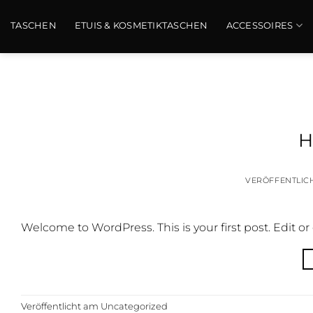
Zum
Inhalt
TASCHEN
ETUIS & KOSMETIKTASCHEN
ACCESSOIRES
springen
H
VERÖFFENTLIC
Welcome to WordPress. This is your first post. Edit or d
Veröffentlicht am
Uncategorized