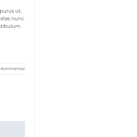
purus ut,
estas nunc
estibulum
en Kommentar