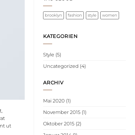
brooklyn
fashion
style
women
KATEGORIEN
Style
(5)
Uncategorized
(4)
ARCHIV
Mai 2020
(1)
t,
November 2015
(1)
at
Oktober 2015
(2)
nt ut